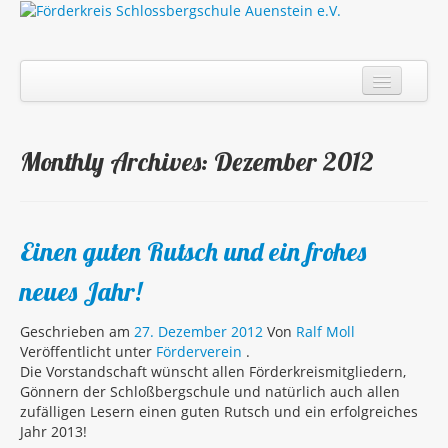
Datenschutz
Über uns
Monthly Archives:
Dezember 2012
Mitgliedschaft
Satzung
Termine
Einen guten Rutsch und ein frohes
Kontakt
neues Jahr!
Impressum
Geschrieben am
27. Dezember 2012
Von
Ralf Moll
Veröffentlicht unter
Förderverein
.
Die Vorstandschaft wünscht allen Förderkreismitgliedern,
Gönnern der Schloßbergschule und natürlich auch allen
zufälligen Lesern einen guten Rutsch und ein erfolgreiches
Jahr 2013!